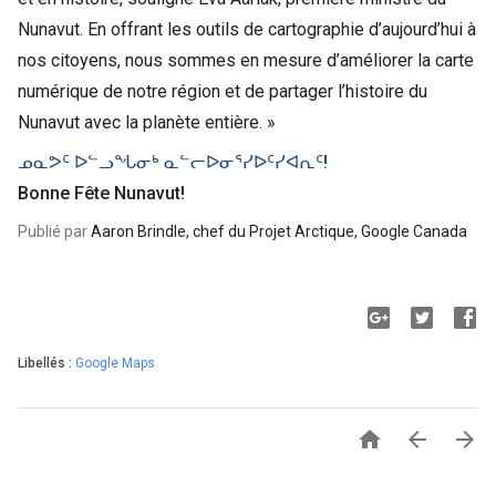
Nunavut. En offrant les outils de cartographie d’aujourd’hui à
nos citoyens, nous sommes en mesure d’améliorer la carte
numérique de notre région et de partager l’histoire du
Nunavut avec la planète entière. »
ᓄᓇᕗᑦ ᐅᓪᓗᖓᓂᒃ ᓇᓪᓕᐅᓂᕐᓯᐅᑦᓯᐊᕆᑦ
!
Bonne Fête Nunavut!
Publié par
Aaron Brindle, chef du Projet Arctique, Google Canada
Libellés :
Google Maps


