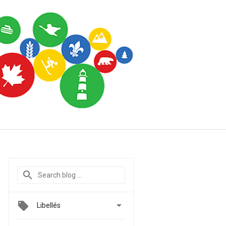

Libellés