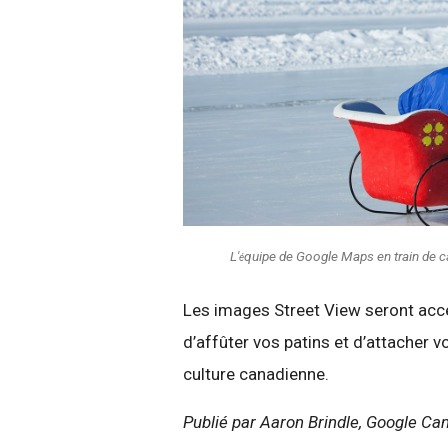
L'
quipe de Google Maps en train de ca
é
Les images Street View seront acc
d’affûter vos patins et d’attacher v
culture canadienne.
Publié par Aaron Brindle, Google Ca