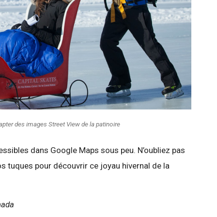
pter des images Street View de la patinoire
essibles dans Google Maps sous peu. N’oubliez pas
os tuques pour découvrir ce joyau hivernal de la
nada