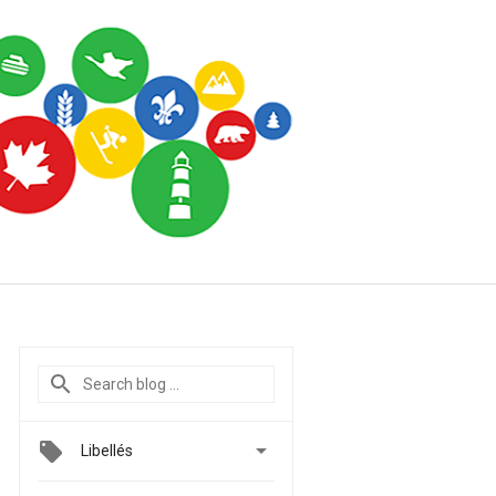

Libellés